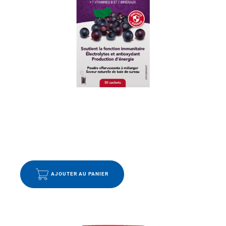
ÉNERGIE
,
IMMUNITÉ
,
VITAMINES ET MINÉRAUX
ULTRA-C IMMUNITÉ BAIE DE SUREAU 1000 MG POUDRE
EFFERVESCENTE
16.99
$
AJOUTER AU PANIER