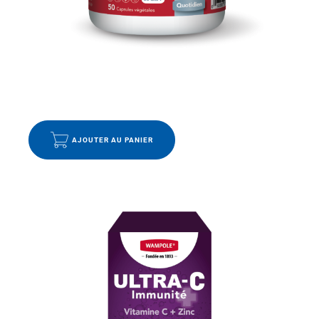
DIGESTION
,
EMBALLAGE ÉCO
,
FABRIQUÉ LOCALEMENT
EN SOLDE – PROBIOMAX SÉNIOR
30.99
$
21.99
$
AJOUTER AU PANIER