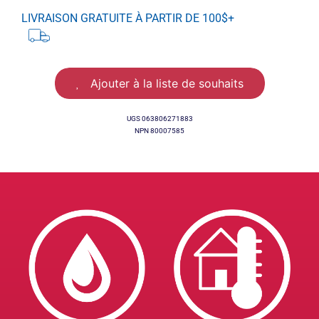
LIVRAISON GRATUITE À PARTIR DE 100$+
Ajouter à la liste de souhaits
UGS
063806271883
NPN 80007585