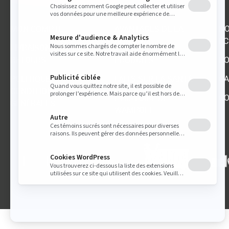
MON COMPTE
AVANTAGES DE LA
NO
BOUTIQUE
ÉC
LIVRAISON ET
RETOURS
PRODUITS
PO
POLITIQUE,
FAITS SUR LA SANTÉ
CA
CONDITIONS
L'HISTOIRE DE
CO
GÉNÉRALES
WAMPOLE