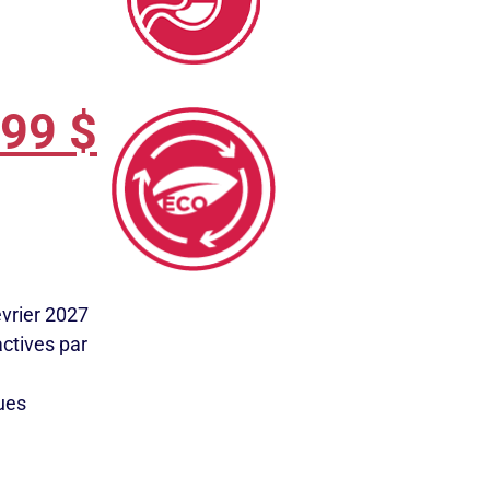
.99
$
évrier 2027
actives par
ques