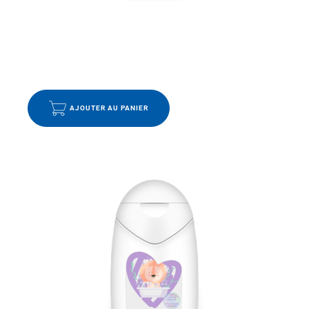
ENFANTS
,
FABRIQUÉ LOCALEMENT
,
SOINS
Bain moussant réconfortant
10.99
$
AJOUTER AU PANIER