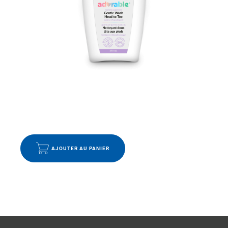
ENFANTS
,
FABRIQUÉ LOCALEMENT
,
SOINS
Nettoyant doux tête aux pieds
13.99
$
AJOUTER AU PANIER