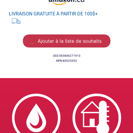
LIVRAISON GRATUITE À PARTIR DE 100$+
Ajouter à la liste de souhaits
UGS
063806271913
NPN 80025353