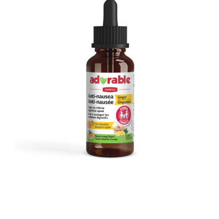
DIGESTION
,
ENFANTS
,
FABRIQUÉ LOCALEMENT
,
FAMILY
,
LIQUIDES
ANTI-NAUSÉE GINGEMBRE LIQUIDE COMPTE-GOUTTES
18.99
$