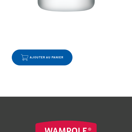
EMBALLAGE ÉCO
,
ENFANTS
,
IMMUNITÉ
,
VITAMINES ET
MINÉRAUX
VITAMINE D IMMUNITÉ 1000 UI
9.99
$
AJOUTER AU PANIER