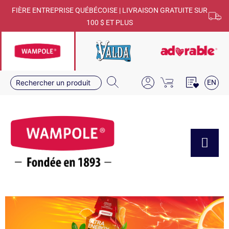
FIÈRE ENTREPRISE QUÉBÉCOISE | LIVRAISON GRATUITE SUR
100 $ ET PLUS
EN