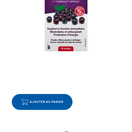
ÉNERGIE
,
IMMUNITÉ
,
VITAMINES ET MINÉRAUX
ULTRA-C IMMUNITÉ BAIE DE SUREAU 1000 MG POUDRE
EFFERVESCENTE
16.99
$
AJOUTER AU PANIER