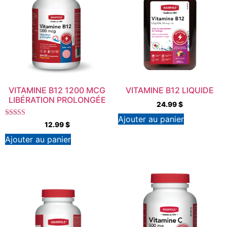
VITAMINE B12 1200 MCG
VITAMINE B12 LIQUIDE
LIBÉRATION PROLONGÉE
24.99
$
Ajouter au panier
Note
12.99
$
4.00
sur 5
Ajouter au panier