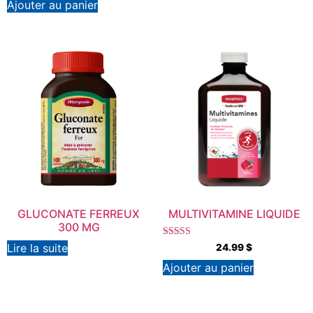
sur 5
Ajouter au panier
GLUCONATE FERREUX
MULTIVITAMINE LIQUIDE
300 MG
Note
Lire la suite
24.99
$
5.00
sur 5
Ajouter au panier