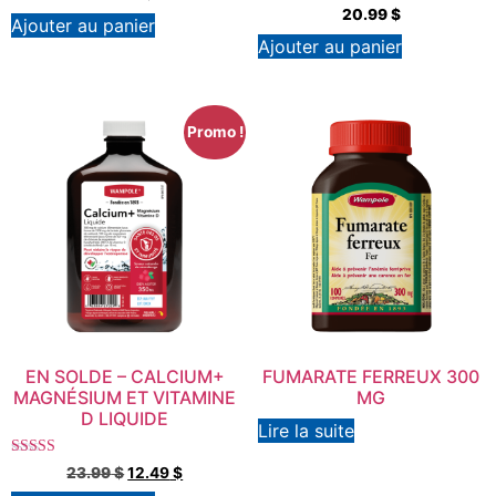
20.99
$
Ajouter au panier
Ajouter au panier
Promo !
EN SOLDE – CALCIUM+
FUMARATE FERREUX 300
MAGNÉSIUM ET VITAMINE
MG
D LIQUIDE
Lire la suite
Note
23.99
$
12.49
$
4.00