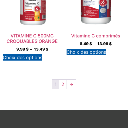
VITAMINE C 500MG
Vitamine C comprimés
CROQUABLES ORANGE
8.49
$
–
13.99
$
9.99
$
–
13.49
$
Choix des options
Choix des options
1
2
→